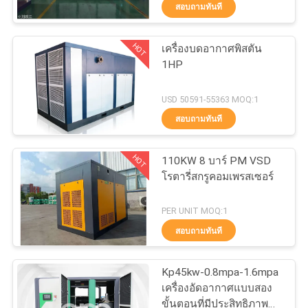
เลเซอร์
สอบถามทันที
ทัวร์
HOT
เครื่องบดอากาศพิสตัน
14
1HP
โรงงาน
เครื่องอัดอากาศแบบ
USD 50591-55363 MOQ:1
สายพาน
การ
สอบถามทันที
ควบคุม
HOT
110KW 8 บาร์ PM VSD
โรตารี่สกรูคอมเพรสเซอร์
คุณภาพ
79
PER UNIT MOQ:1
เครื่องอัดอากาศแบบ
สอบถามทันที
ติดต่อ
สกรู
เรา
Kp45kw-0.8mpa-1.6mpa
เครื่องอัดอากาศแบบสอง
ขั้นตอนที่มีประสิทธิภาพ