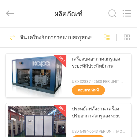
©
2021
-
ผลิตภัณฑ์
2026
Jiangxi
Kapa
Gas
Technology
23
บ้าน
Co.,Ltd.
จีน เครื่องอัดอากาศแบบสกรูสองขั้น
All
เครื่องอัดอากาศแบบ
Rights
Reserved.
สินค้า
สกรูสองขั้น
HOT
เครื่องบดอากาศสกรูสอง
ระยะที่มีประสิทธิภาพ
วิดีโอ
USD 32837-42688 PER UNIT MOQ:1
สอบถามทันที
65
เกี่ยว
เครื่องอัดอากาศแบบ
HOT
ประหยัดพลังงาน เครื่อง
กับ
ปรับอากาศสกรูสองระยะ
รวมการตัดด้วย
เรา
USD 6484-6643 PER UNIT MOQ:1