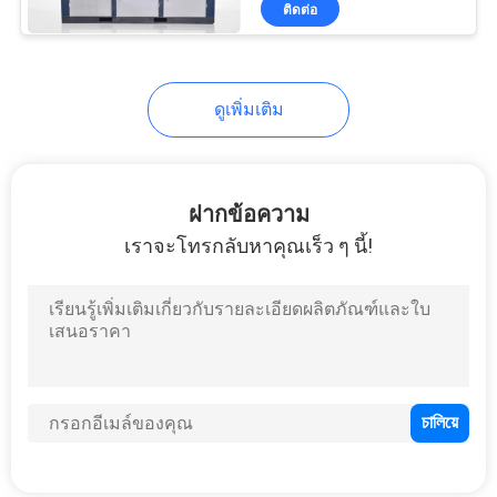
ติดต่อ
5
สถานีอัดอากาศ
ดูเพิ่มเติม
ฝากข้อความ
เราจะโทรกลับหาคุณเร็ว ๆ นี้!
15
อะไหล่แอร์
คอมเพรสเซอร์
5