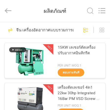
©
2021
-
ผลิตภัณฑ์
2026
Jiangxi
Kapa
Gas
Technology
23
บ้าน
Co.,Ltd.
จีน เครื่องอัดอากาศแบบรวมการตัดด้วยเลเซอร์
All
เครื่องอัดอากาศแบบ
Rights
Reserved.
สินค้า
สกรูสองขั้น
HOT
15KW เลเซอร์ตัดเครื่อง
ปรับอากาศอินทิกรีต
วิดีโอ
PER UNIT MOQ:1
สอบถามทันที
65
เกี่ยว
เครื่องอัดอากาศแบบ
HOT
เครื่องตัดเลเซอร์ 4In1
กับ
22kw 30hp Integrated
รวมการตัดด้วย
16Bar PM VSD Screw Air
เรา
Compressor
PER UNIT MOQ:1