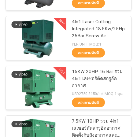
เลเซอร์
สอบถามทันที
ทัวร์
HOT
4In1 Laser Cutting
14
Integrated 18.5Kw/25Hp
โรงงาน
เครื่องอัดอากาศแบบ
25Bar Screw Air
Compressor
PER UNIT MOQ:1
สายพาน
การ
สอบถามทันที
ควบคุม
HOT
15KW 20HP 16 Bar รวม
4In1 เลเซอร์ตัดสกรูอัด
คุณภาพ
อากาศ
79
USD2750-3150/set MOQ:1 ชุด
เครื่องอัดอากาศแบบ
สอบถามทันที
ติดต่อ
สกรู
เรา
7.5KW 10HP รวม 4In1
เลเซอร์ตัดสกรูอัดอากาศ
ติดตั้งกับถังอากาศและ