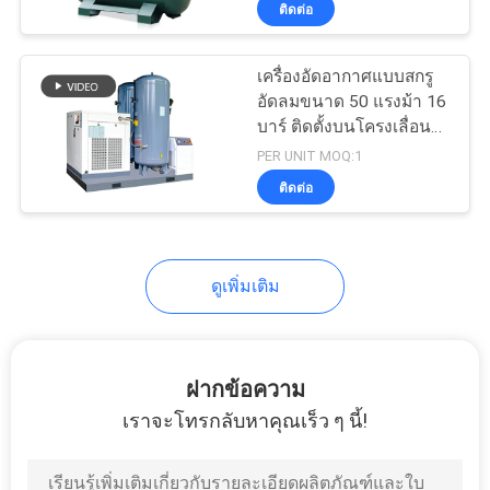
ติดต่อ
5
สถานีอัดอากาศ
เครื่องอัดอากาศแบบสกรู
อัดลมขนาด 50 แรงม้า 16
บาร์ ติดตั้งบนโครงเลื่อน
แบบออล-อิน-วัน เครื่องอัด
PER UNIT MOQ:1
อากาศแบบสกรูจาก
ติดต่อ
ประเทศจีน
15
อะไหล่แอร์
ดูเพิ่มเติม
คอมเพรสเซอร์
ฝากข้อความ
เราจะโทรกลับหาคุณเร็ว ๆ นี้!
5