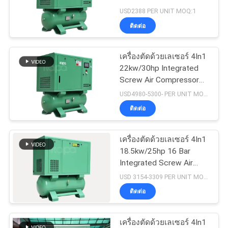
ข่าว
เครื่องเป่าอากาศ
USD2388 PER UNIT MOQ:1
ติดต่อ
33
แผนผัง
เครื่องอัดอากาศแบบ
เครื่องตัดด้วยเลเซอร์ 4In1
22kw/30hp Integrated
เว็บไซต์
สกรูแบบไม่มีน้ำมัน
Screw Air Compressor
Mounted With Air Tank
USD4980-5300- PER UNIT MOQ:1
and Air Dryer
PRIVACY
ติดต่อ
POLICY
เครื่องตัดด้วยเลเซอร์ 4In1
19
18.5kw/25hp 16 Bar
Integrated Screw Air
เครื่องอัดอากาศ VSD
Compressor Mounted
USD 3154-3309 PER UNIT MOQ:1
With Air Tank and Air
ติดต่อ
Dryer
เครื่องตัดด้วยเลเซอร์ 4In1