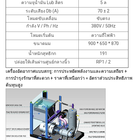
ความจุน้ำมัน Lub ลิตร
5 ล
ระดับเสียง Db (A)
70 ± 2
โหมดขับเคลื่อน
ขับตรง
กำลัง V / Ph / Hz
380V / 50Hz
โหมดเริ่มต้น
ความถี่ไฟฟ้า
ขนาดมม
900 * 650 * 870
น้ำหนักสุทธิกก
191
ปล่อยให้เส้นผ่านศูนย์กลางนิ้ว
RP1 / 2
เครื่องอัดอากาศแบบสกรู: การประหยัดพลังงานและความเสถียร +
การบำรุงรักษาที่สะดวก + ราคาที่เหนือกว่า = อัตราส่วนประสิทธิภาพ
ต้นทุนสูง