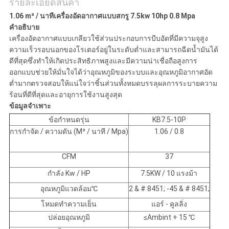
รายละเอียดสินค้า
1.06 m³ / นาทีเครื่องอัดอากาศแบบสกรู 7.5kw 10hp 0.8 Mpa
คำอธิบาย
เครื่องอัดอากาศแบบเกลียวใช้ส่วนประกอบการบีบอัดที่มีความจุสูง
ความเร็วรอบนอกของโรเตอร์อยู่ในระดับต่ำและสามารถฉีดน้ำมันได้
ดีที่สุดซึ่งทำให้เกิดประสิทธิภาพสูงและมีความน่าเชื่อถือสูงการ
ออกแบบช่วยให้มั่นใจได้ว่าอุณหภูมิของระบบและอุณหภูมิอากาศอัด
ต่ำมากตรวจสอบให้แน่ใจว่าชิ้นส่วนทั้งหมดบรรลุผลการระบายความ
ร้อนที่ดีที่สุดและอายุการใช้งานสูงสุด
ข้อมูลจำเพาะ
ข้อกำหนดรุ่น
KB7.5-10P
การกำจัด / ความดัน (M³ / นาที / Mpa)
1.06 / 0.8
CFM
37
กำลัง Kw / HP
7.5KW / 10 แรงม้า
อุณหภูมิแวดล้อม℃
2 & # 8451; -45 & # 8451;
โหมดทำความเย็น
แอร์ - คูลลิ่ง
ปล่อยอุณหภูมิ
≤Ambint + 15 ℃