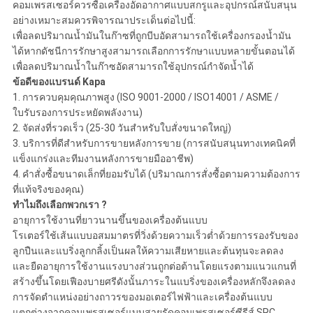
คอมเพรสเซอร์ควรซื้อเครื่องอัดอากาศแบบสกรูและอุปกรณ์สนับสนุน
อย่างเหมาะสมควรพิจารณาประเด็นต่อไปนี้:
เพื่อลดปริมาณน้ำมันในก๊าซที่ถูกบีบอัดสามารถใช้เครื่องกรองน้ำมัน
ได้หากดัชนีการรักษาสูงสามารถเลือกการรักษาแบบหลายขั้นตอนได้
เพื่อลดปริมาณน้ำในก๊าซอัดสามารถใช้อุปกรณ์กำจัดน้ำได้
ข้อดีของแบรนด์ Kapa
1. การควบคุมคุณภาพสูง (ISO 9001-2000 / ISO14001 / ASME /
ใบรับรองการประหยัดพลังงาน)
2. จัดส่งที่รวดเร็ว (25-30 วันสำหรับใบสั่งขนาดใหญ่)
3. บริการที่ดีสำหรับการขายหลังการขาย (การสนับสนุนทางเทคนิคที่
แข็งแกร่งและทีมงานหลังการขายมืออาชีพ)
4. คำสั่งซื้อขนาดเล็กที่ยอมรับได้ (ปริมาณการสั่งซื้อตามความต้องการ
ที่แท้จริงของคุณ)
ทำไมถึงเลือกพวกเรา ?
อายุการใช้งานที่ยาวนานขึ้นของเครื่องต้นแบบ
โรเตอร์ใช้เส้นแบบอสมมาตรที่วิ่งด้วยความเร็วต่ำด้วยการรองรับของ
ลูกปืนและแบริ่งลูกกลิ้งเป็นผลให้ความเสียหายและต้นทุนจะลดลง
และยืดอายุการใช้งานแรงบางส่วนถูกต่อต้านโดยแรงตามแนวแกนที่
สร้างขึ้นโดยเฟืองบายศรีดังนั้นภาระในแบริ่งของเครื่องหลักจึงลดลง
การจัดตำแหน่งอย่างถาวรของมอเตอร์ไฟฟ้าและเครื่องต้นแบบ
แตกต่างจากคอมเพรสเซอร์แบบสายรัดคอมเพรสเซอร์ซีรีส์ SRC