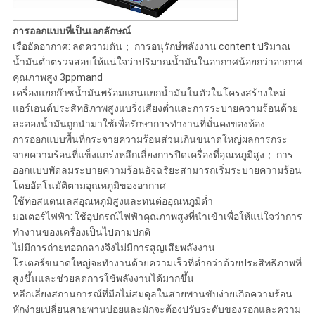
การออกแบบที่เป็นเอกลักษณ์
เรืออัดอากาศ: ลดความดัน； การอนุรักษ์พลังงาน content ปริมาณ
น้ำมันต่ำตรวจสอบให้แน่ใจว่าปริมาณน้ำมันในอากาศน้อยกว่าอากาศ
คุณภาพสูง 3ppmand
เครื่องแยกก๊าซน้ำมันพร้อมแกนแยกน้ำมันในตัวในโครงสร้างใหม่
แอร์เอนด์ประสิทธิภาพสูงแบริ่งเสียงต่ำและการระบายความร้อนด้วย
ละอองน้ำมันถูกนำมาใช้เพื่อรักษาการทำงานที่มั่นคงของห้อง
การออกแบบพื้นที่กระจายความร้อนส่วนเกินขนาดใหญ่ผลการกระ
จายความร้อนที่แข็งแกร่งหลีกเลี่ยงการปิดเครื่องที่อุณหภูมิสูง； การ
ออกแบบพัดลมระบายความร้อนอัจฉริยะสามารถเริ่มระบายความร้อน
โดยอัตโนมัติตามอุณหภูมิของอากาศ
ใช้ท่อสแตนเลสอุณหภูมิสูงและทนต่ออุณหภูมิต่ำ
มอเตอร์ไฟฟ้า: ใช้อุปกรณ์ไฟฟ้าคุณภาพสูงที่นำเข้าเพื่อให้แน่ใจว่าการ
ทำงานของเครื่องเป็นไปตามปกติ
ไม่มีการถ่ายทอดกลางจึงไม่มีการสูญเสียพลังงาน
โรเตอร์ขนาดใหญ่จะทำงานด้วยความเร็วที่ต่ำกว่าด้วยประสิทธิภาพที่
สูงขึ้นและช่วยลดการใช้พลังงานได้มากขึ้น
หลีกเลี่ยงสถานการณ์ที่มือไม่สมดุลในสายพานขับง่ายเกิดความร้อน
หักง่ายเปลี่ยนสายพานบ่อยและมักจะต้องปรับระดับของรอกและความ