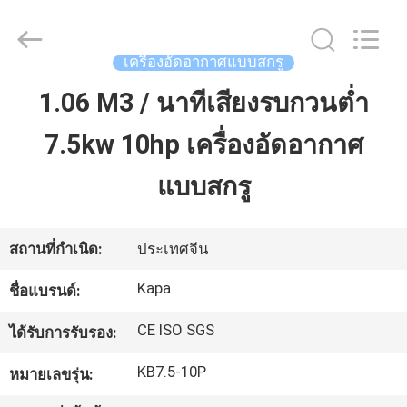
©
2021
-
2026
Jiangxi
เครื่องอัดอากาศแบบสกรู
Kapa
Gas
Technology
1.06 M3 / นาทีเสียงรบกวนต่ำ
บ้าน
Co.,Ltd.
All
Rights
7.5kw 10hp เครื่องอัดอากาศ
Reserved.
สินค้า
แบบสกรู
วิดีโอ
สถานที่กำเนิด:
ประเทศจีน
Kapa
ชื่อแบรนด์:
เกี่ยว
CE ISO SGS
ได้รับการรับรอง:
กับ
KB7.5-10P
หมายเลขรุ่น:
เรา