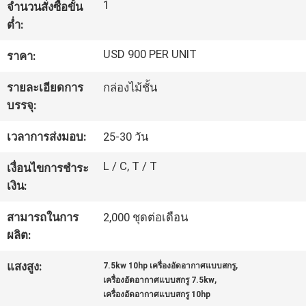
1
จำนวนสั่งซื้อขั้น
ต่ำ:
ทัวร์
USD 900 PER UNIT
ราคา:
โรงงาน
รายละเอียดการ
กล่องไม้ชั้น
บรรจุ:
การ
เวลาการส่งมอบ:
25-30 วัน
ควบคุม
L / C, T / T
เงื่อนไขการชำระ
คุณภาพ
เงิน:
สามารถในการ
2,000 ชุดต่อเดือน
ติดต่อ
ผลิต:
,
เรา
แสงสูง:
7.5kw 10hp เครื่องอัดอากาศแบบสกรู
,
เครื่องอัดอากาศแบบสกรู 7.5kw
เครื่องอัดอากาศแบบสกรู 10hp