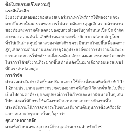
ซื้อโปรแกรมแก้ไขความรู้
แรงดันไอเสีย
ยิ่งแรงดันปล่อยของคอมเพรสเซอร์มากเท่าไหร่การใช้พลังงานก็จะ
มากขึ้นเท่านั้นผลรวมของการใช้ความดันการสูญเสียความต้านทาน
ของท่อและความดันลดลงของอุปกรณ์รองรับถูกกำหนดเป็นขีด จำกัด
ล่างของความดันไอเสียที่กำหนดของเครื่องอัดอากาศแบบสกรูโดย
ทั่วไปเส้นผ่านศูนย์กลางของท่อส่งก๊าซควรมีขนาดใหญ่ขึ้นเพื่อลดการ
สูญเสียความต้านทานและบรรลุวัตถุประสงค์ของการทำงานในระยะ
ยาวและลดการใช้พลังงานยิ่งแรงดันปล่อยของคอมเพรสเซอร์มากเท่า
ไหร่การใช้พลังงานก็จะมากขึ้นเท่านั้นดังนั้นอย่าเลือกคอมเพรสเซอร์
ที่มีแรงดันปล่อยสูง
การกำจัด
คำนวณค่าสัมประสิทธิ์ของปริมาณการใช้ก๊าซทั้งหมดที่แท้จริง≛ 1.1-
1.2ตามประเภทของการกระจัดของอากาศที่เลือกไว้หากต่ำเกินไปที่จะ
เป็นไปตามค่าที่ระบุของอุปกรณ์การใช้ก๊าซและหากมีขนาดใหญ่เกิน
ไปจะส่งผลให้มีการใช้พลังงานจำนวนมากและการทำงานที่ไม่
ประหยัดภายใต้การลดภาระในขณะเดียวกันต้นทุนการซื้อเครื่องอัด
อากาศแบบสกรูขนาดใหญ่ก็สูงกว่า
คุณภาพอากาศอัด
ตามข้อกำหนดของอุปกรณ์ก๊าซอุตสาหกรรมสำหรับก๊าซ