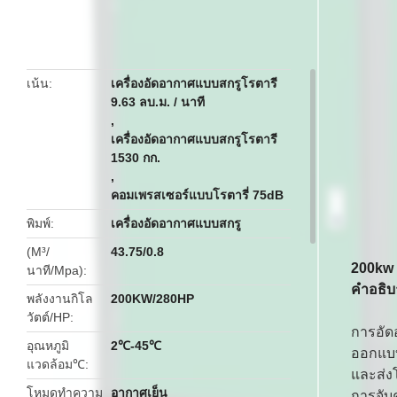
butto
เน้น
เครื่องอัดอากาศแบบสกรูโรตารี
9.63 ลบ.ม. / นาที
,
เครื่องอัดอากาศแบบสกรูโรตารี
1530 กก.
,
คอมเพรสเซอร์แบบโรตารี่ 75dB
พิมพ์
เครื่องอัดอากาศแบบสกรู
(M³/
43.75/0.8
200kw 
นาที/Mpa)
คำอธิบ
พลังงานกิโล
200KW/280HP
วัตต์/HP
การอัด
อุณหภูมิ
2℃-45℃
ออกแบบ
แวดล้อม℃
และส่งโ
โหมดทำความ
อากาศเย็น
การจับ